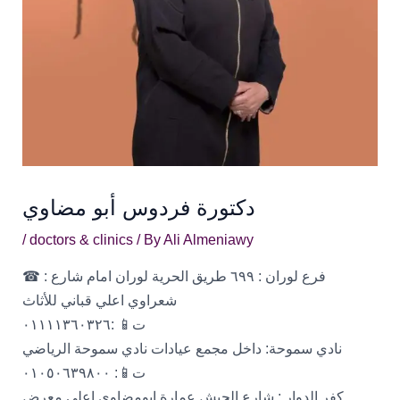
دكتورة فردوس أبو مضاوي
/
doctors & clinics
/ By
Ali Almeniawy
☎ : فرع لوران : ٦٩٩ طريق الحرية لوران امام شارع
شعراوي اعلي قباني للأثاث
ت📱 :٠١١١١٣٦٠٣٢٦
نادي سموحة: داخل مجمع عيادات نادي سموحة الرياضي
ت📱: ٠١٠٥٠٦٣٩٨٠٠
كفر الدوار : شارع الجيش عمارة ابومضاوي اعلي معرض