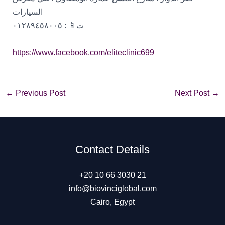
السيارات
ت📱 : ٠١٢٨٩٤٥٨٠٠٥
https://www.facebook.com/eliteclinic699
Post
←
Previous Post
Next Post
→
navigation
Contact Details
+20 10 66 3030 21
info@biovinciglobal.com
Cairo, Egypt